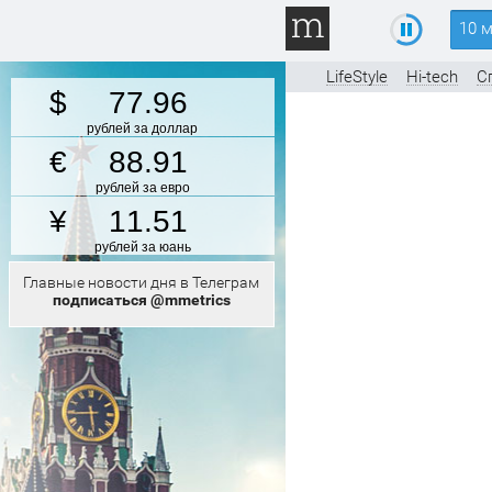
10 
LifeStyle
Hi-tech
С
77.96
рублей за доллар
88.91
рублей за евро
11.51
рублей за юань
Главные новости дня в Телеграм
подписаться @mmetrics